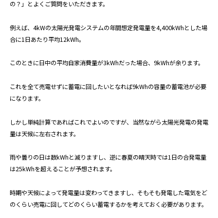
の？」とよくご質問をいただきます。
例えば、4kWの太陽光発電システムの年間想定発電量を4,400kWhとした場
合に1日あたり平均12kWh。
このときに日中の平均自家消費量が3kWhだった場合、9kWhが余ります。
これを全て売電せずに蓄電に回したいとなれば9kWhの容量の蓄電池が必要
になります。
しかし単純計算であればこれでよいのですが、当然ながら太陽光発電の発電
量は天候に左右されます。
雨や曇りの日は数kWhと減りますし、逆に春夏の晴天時では1日の合発電量
は25kWhを超えることが予想されます。
時期や天候によって発電量は変わってきますし、そもそも発電した電気をど
のくらい売電に回してどのくらい蓄電するかを考えておく必要があります。