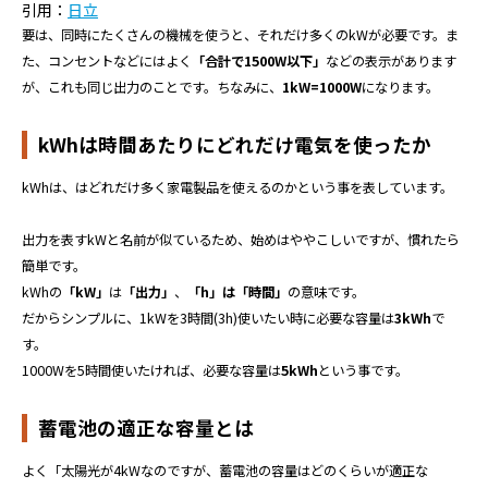
引用：
日立
要は、同時にたくさんの機械を使うと、それだけ多くのkWが必要です。ま
た、コンセントなどにはよく
「合計で1500W以下」
などの表示があります
が、これも同じ出力のことです。ちなみに、
1kW=1000W
になります。
kWhは時間あたりにどれだけ電気を使ったか
kWhは、はどれだけ多く家電製品を使えるのかという事を表しています。
出力を表すkWと名前が似ているため、始めはややこしいですが、慣れたら
簡単です。
kWhの
「kW」
は
「出力」
、
「h」は「時間」
の意味です。
だからシンプルに、1kWを3時間(3h)使いたい時に必要な容量は
3kWh
で
す。
1000Wを5時間使いたければ、必要な容量は
5kWh
という事です。
蓄電池の適正な容量とは
よく「太陽光が4kWなのですが、蓄電池の容量はどのくらいが適正な